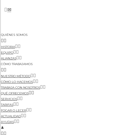
✉
QUIÉNES SOMOS
HISTORIA
EQUIPO
ALIANZAS
CÓMO TRABAJAMOS
NUESTRO MÉTODO
CÓMO LO HACEMOS
TRABAJA CON NOSOTROS
QUÉ OFRECEMOS
SERVICIOS
TARIFAS
FOGAR O LECER
ACTUALIDAD
AYUDAS
👤