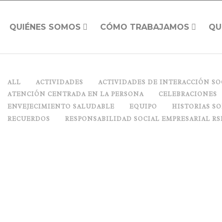
QUIÉNES SOMOS
CÓMO TRABAJAMOS
QU
ALL
ACTIVIDADES
ACTIVIDADES DE INTERACCIÓN SO
ATENCIÓN CENTRADA EN LA PERSONA
CELEBRACIONES
ENVEJECIMIENTO SALUDABLE
EQUIPO
HISTORIAS S
RECUERDOS
RESPONSABILIDAD SOCIAL EMPRESARIAL RS
CHARLANDO EN TORNO AL MAR
Posted on
julio 14, 2017
in
Actividades significat
Recuerdos
,
Uncategorized
0 Comments
0
Ya lo decía Che Guevara, el mar da el mejor de los consejos: un r