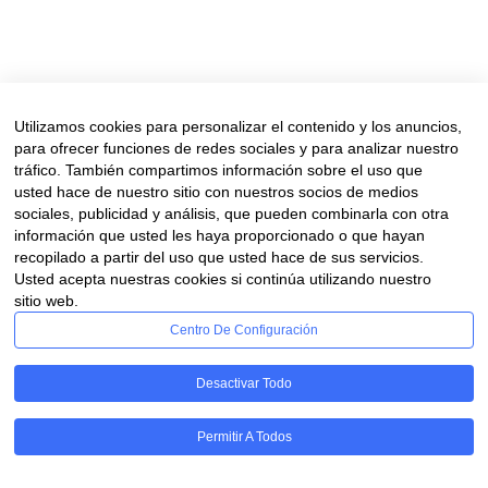
significado cada uno interpreta como puede. Los que vivimos en l
establecemos un vínculo muy especial con el mar, sabiendo que est
potente presencia, esperándonos, a...
Read More
Utilizamos cookies para personalizar el contenido y los anuncios,
para ofrecer funciones de redes sociales y para analizar nuestro
tráfico. También compartimos información sobre el uso que
usted hace de nuestro sitio con nuestros socios de medios
sociales, publicidad y análisis, que pueden combinarla con otra
información que usted les haya proporcionado o que hayan
recopilado a partir del uso que usted hace de sus servicios.
Usted acepta nuestras cookies si continúa utilizando nuestro
Aviso legal
sitio web.
Financiado por la Unión Europea – NextGenerationUE. Sin embargo, los puntos
Centro De Configuración
la Unión Europea o Comisión Europea. Ni la Unión
Desactivar Todo
Permitir A Todos
RGPD - Cookies