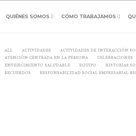
QUIÉNES SOMOS
CÓMO TRABAJAMOS
QU
ALL
ACTIVIDADES
ACTIVIDADES DE INTERACCIÓN SO
ATENCIÓN CENTRADA EN LA PERSONA
CELEBRACIONES
ENVEJECIMIENTO SALUDABLE
EQUIPO
HISTORIAS S
RECUERDOS
RESPONSABILIDAD SOCIAL EMPRESARIAL RS
¿Y SU OÍDO? BIEN, GRACIAS
Posted on
mayo 24, 2017
in
Actividades terapéut
Educación para la salud
,
Envejecimiento saludab
Comments
0
Share