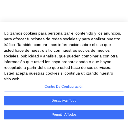
No hace falta que os digamos lo importante que es oír bien a cual
pero según nos vamos haciendo mayores es más fácil sufrir sorder
en el oído y es algo que debemos evitar, en la medida de lo posible,
Read More
Utilizamos cookies para personalizar el contenido y los anuncios,
para ofrecer funciones de redes sociales y para analizar nuestro
tráfico. También compartimos información sobre el uso que
usted hace de nuestro sitio con nuestros socios de medios
sociales, publicidad y análisis, que pueden combinarla con otra
información que usted les haya proporcionado o que hayan
recopilado a partir del uso que usted hace de sus servicios.
Usted acepta nuestras cookies si continúa utilizando nuestro
Aviso legal
sitio web.
Financiado por la Unión Europea – NextGenerationUE. Sin embargo, los puntos
Centro De Configuración
la Unión Europea o Comisión Europea. Ni la Unión
Desactivar Todo
Permitir A Todos
RGPD - Cookies