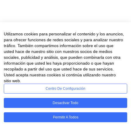
pensar, sentir. Nos hace emocionarnos y viajar en el tiempo. El arte
sin duda y sobre todo si nos hacen partícipes de ella, no solo com
espectadores, sino formando parte del proceso creativo. Existen...
Read More
Utilizamos cookies para personalizar el contenido y los anuncios,
para ofrecer funciones de redes sociales y para analizar nuestro
tráfico. También compartimos información sobre el uso que
usted hace de nuestro sitio con nuestros socios de medios
sociales, publicidad y análisis, que pueden combinarla con otra
información que usted les haya proporcionado o que hayan
recopilado a partir del uso que usted hace de sus servicios.
Usted acepta nuestras cookies si continúa utilizando nuestro
Aviso legal
sitio web.
Financiado por la Unión Europea – NextGenerationUE. Sin embargo, los puntos
Centro De Configuración
la Unión Europea o Comisión Europea. Ni la Unión
Desactivar Todo
Permitir A Todos
RGPD - Cookies