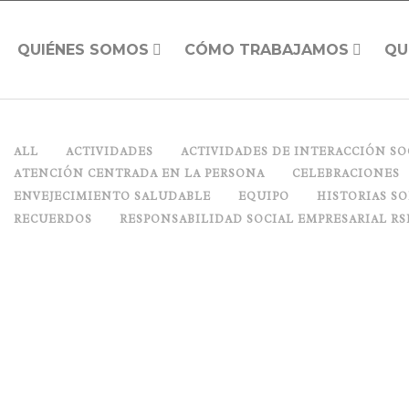
QUIÉNES SOMOS
CÓMO TRABAJAMOS
QU
ALL
ACTIVIDADES
ACTIVIDADES DE INTERACCIÓN SO
ATENCIÓN CENTRADA EN LA PERSONA
CELEBRACIONES
ENVEJECIMIENTO SALUDABLE
EQUIPO
HISTORIAS S
RECUERDOS
RESPONSABILIDAD SOCIAL EMPRESARIAL RS
ARTE SENIOR
Posted on
marzo 29, 2017
in
Arte
0 Comments
Share
[gallery size="large" ids="51901,51902"] El arte nos llena, nos compl