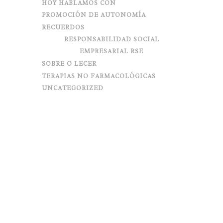
HOY HABLAMOS CON
PROMOCIÓN DE AUTONOMÍA
RECUERDOS
RESPONSABILIDAD SOCIAL
EMPRESARIAL RSE
SOBRE O LECER
TERAPIAS NO FARMACOLÓGICAS
UNCATEGORIZED
CHARLANDO EN TORNO AL
MAR
Posted on
julio 14, 2017
in
Actividades significativas
,
Recuerdos
,
Uncategorized
0
Comments
0
Share
Ya lo decía Che Guevara, el mar da el mejor