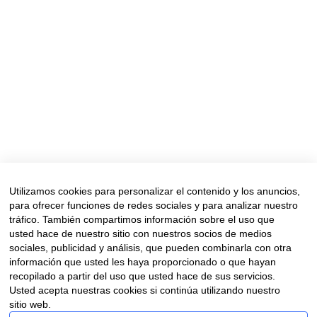
de los consejos: un ruido cuyo significado
cada uno interpreta como puede. Los que
vivimos en la costa establecemos un vínculo
muy especial con el mar, sabiendo que está
ahí, con su potente presencia,
esperándonos, a...
Read More
Utilizamos cookies para personalizar el contenido y los anuncios,
para ofrecer funciones de redes sociales y para analizar nuestro
tráfico. También compartimos información sobre el uso que
usted hace de nuestro sitio con nuestros socios de medios
sociales, publicidad y análisis, que pueden combinarla con otra
información que usted les haya proporcionado o que hayan
recopilado a partir del uso que usted hace de sus servicios.
Aviso legal
|
Política de privacidad
|
Política de cookies
Usted acepta nuestras cookies si continúa utilizando nuestro
Financiado por la Unión Europea – NextGenerationUE. Sin
sitio web.