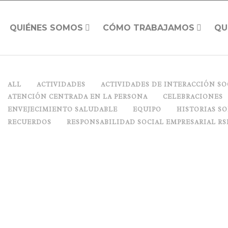
QUIÉNES SOMOS
CÓMO TRABAJAMOS
QU
ALL
ACTIVIDADES
ACTIVIDADES DE INTERACCIÓN SO
ATENCIÓN CENTRADA EN LA PERSONA
CELEBRACIONES
ENVEJECIMIENTO SALUDABLE
EQUIPO
HISTORIAS S
RECUERDOS
RESPONSABILIDAD SOCIAL EMPRESARIAL RS
ARTE SENIOR
Posted on
marzo 29, 2017
in
Arte
0 Comments
Share
[gallery size="large" ids="51901,51902"] El arte nos llena, nos compl