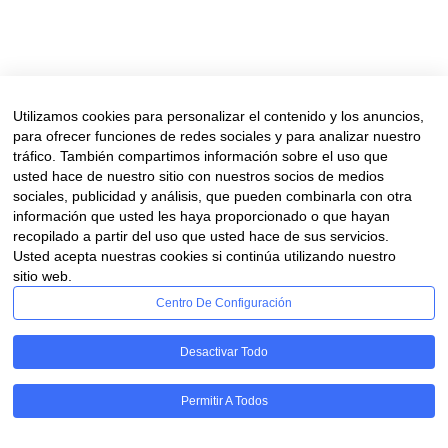
pensar, sentir. Nos hace emocionarnos y viajar en el tiempo. El arte
sin duda y sobre todo si nos hacen partícipes de ella, no solo com
espectadores, sino formando parte del proceso creativo. Existen...
Read More
Utilizamos cookies para personalizar el contenido y los anuncios,
para ofrecer funciones de redes sociales y para analizar nuestro
tráfico. También compartimos información sobre el uso que
usted hace de nuestro sitio con nuestros socios de medios
sociales, publicidad y análisis, que pueden combinarla con otra
información que usted les haya proporcionado o que hayan
recopilado a partir del uso que usted hace de sus servicios.
Usted acepta nuestras cookies si continúa utilizando nuestro
Aviso legal
sitio web.
Financiado por la Unión Europea – NextGenerationUE. Sin embargo, los puntos
Centro De Configuración
la Unión Europea o Comisión Europea. Ni la Unión
Desactivar Todo
Permitir A Todos
RGPD - Cookies