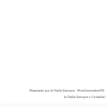
Posted on
febrero 18, 2019
in
Unca
Comments
0
Share
- ¿Qué estás haciendo? - Memorizando cada rinc
recuerdo, viviré a menudo en esta habitación. C
Soñadores (The dreamers), Bertolucci ejemplific
de nuestros recuerdos, la familiaridad que nos p
Read More
Financiado por la Unión Europea – NextGenerationUE. Sin
la Unión Europea o Comisión E