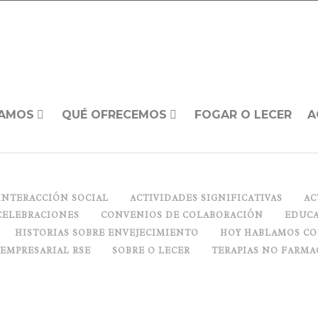
AMOS
QUÉ OFRECEMOS
FOGAR O LECER
A
INTERACCIÓN SOCIAL
ACTIVIDADES SIGNIFICATIVAS
AC
CELEBRACIONES
CONVENIOS DE COLABORACIÓN
EDUCA
HISTORIAS SOBRE ENVEJECIMIENTO
HOY HABLAMOS C
 EMPRESARIAL RSE
SOBRE O LECER
TERAPIAS NO FARMA
MEMORIA