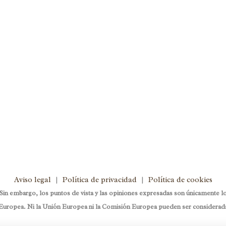
tegorized
0
ón, en mi futuro, en el
on este diálogo de la película
a a la perfección la importancia
roducen y la necesidad...
Aviso legal
|
Política de privacidad
|
Política de cookies
 embargo, los puntos de vista y las opiniones expresadas son únicamente los
uropea. Ni la Unión Europea ni la Comisión Europea pueden ser considerad