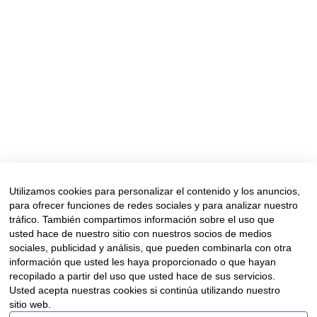
de los consejos: un ruido cuyo significado
cada uno interpreta como puede. Los que
vivimos en la costa establecemos un vínculo
muy especial con el mar, sabiendo que está
ahí, con su potente presencia,
esperándonos, a...
Read More
Utilizamos cookies para personalizar el contenido y los anuncios,
para ofrecer funciones de redes sociales y para analizar nuestro
tráfico. También compartimos información sobre el uso que
usted hace de nuestro sitio con nuestros socios de medios
sociales, publicidad y análisis, que pueden combinarla con otra
información que usted les haya proporcionado o que hayan
recopilado a partir del uso que usted hace de sus servicios.
Aviso legal
|
Política de privacidad
|
Política de cookies
Usted acepta nuestras cookies si continúa utilizando nuestro
Financiado por la Unión Europea – NextGenerationUE. Sin
sitio web.