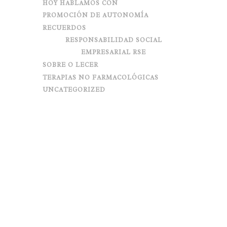
HOY HABLAMOS CON
PROMOCIÓN DE AUTONOMÍA
RECUERDOS
RESPONSABILIDAD SOCIAL
EMPRESARIAL RSE
SOBRE O LECER
TERAPIAS NO FARMACOLÓGICAS
UNCATEGORIZED
CHARLANDO EN TORNO AL
MAR
Posted on
julio 14, 2017
in
Actividades significativas
,
Recuerdos
,
Uncategorized
0
Comments
0
Share
Ya lo decía Che Guevara, el mar da el mejor