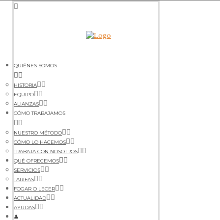
QUIÉNES SOMOS
HISTORIA
EQUIPO
ALIANZAS
CÓMO TRABAJAMOS
NUESTRO MÉTODO
CÓMO LO HACEMOS
TRABAJA CON NOSOTROS
QUÉ OFRECEMOS
SERVICIOS
TARIFAS
FOGAR O LECER
ACTUALIDAD
AYUDAS
👤