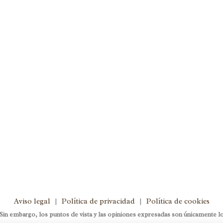
imiento saludable
,
ategorized
0
ya no vienen con un pan bajo el
 nuevas tecnologías y las redes
s más jóvenes en herramientas
Aviso legal
|
Política de privacidad
|
Política de cookies
 embargo, los puntos de vista y las opiniones expresadas son únicamente los