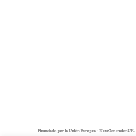
Posted on
junio 21, 2017
in
Envejec
Historias sobre envejecimiento
,
Unc
Comments
0
Share
Últimamente se oye mucho eso de que los niños 
brazo sino con un ipad y es que ciertamente, las
sociales se han convertido para las generacione
totalmente indispensables...
Read More
Financiado por la Unión Europea – NextGenerationUE. Sin