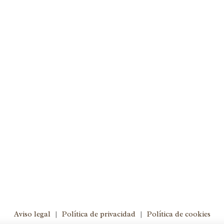
ades
,
Actividades de
éuticas
,
Arte
,
Atención
cer
0 Comments
iña. Entendemos nuestro hogar
gusta que los familiares y
 nosotros haciendo actividades
s llevando a cabo...
Aviso legal
|
Política de privacidad
|
Política de cookies