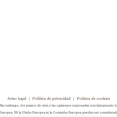
tención Centrada en la
Hoy hablamos con
0
 amigos, a cargar con los libros,
 a dibujar. Seguro que tenéis muy
Nosotros hoy queremos...
Aviso legal
|
Política de privacidad
|
Política de cookies
 embargo, los puntos de vista y las opiniones expresadas son únicamente los
uropea. Ni la Unión Europea ni la Comisión Europea pueden ser considerad