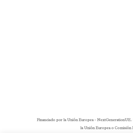
Posted on
septiembre 28, 2017
in
A
Persona
,
Envejecimiento saludable
,
Comments
0
Share
¡Ya está aquí la vuelta al cole! Volver a ver a los
a disfrutar del patio, a sumar, a restar, a leer y
buenos recuerdos de vuestra época del colegio. 
Read More
Financiado por la Unión Europea – NextGenerationUE. Sin
la Unión Europea o Comisión E