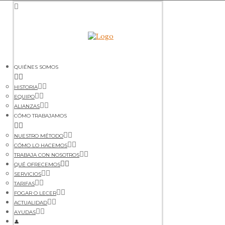
QUIÉNES SOMOS
HISTORIA
EQUIPO
ALIANZAS
CÓMO TRABAJAMOS
NUESTRO MÉTODO
CÓMO LO HACEMOS
TRABAJA CON NOSOTROS
QUÉ OFRECEMOS
SERVICIOS
TARIFAS
FOGAR O LECER
ACTUALIDAD
AYUDAS
👤