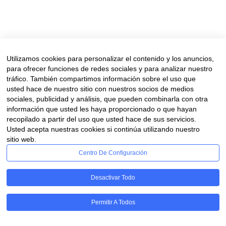
cuestión de segundos. Y lo que está claro es que no tiene edad, por 
Read More
Utilizamos cookies para personalizar el contenido y los anuncios,
para ofrecer funciones de redes sociales y para analizar nuestro
tráfico. También compartimos información sobre el uso que
usted hace de nuestro sitio con nuestros socios de medios
sociales, publicidad y análisis, que pueden combinarla con otra
Aviso legal
información que usted les haya proporcionado o que hayan
recopilado a partir del uso que usted hace de sus servicios.
Financiado por la Unión Europea – NextGenerationUE. Sin embargo, los puntos
Usted acepta nuestras cookies si continúa utilizando nuestro
la Unión Europea o Comisión Europea. Ni la Unión
sitio web.
Centro De Configuración
Desactivar Todo
Permitir A Todos
RGPD - Cookies