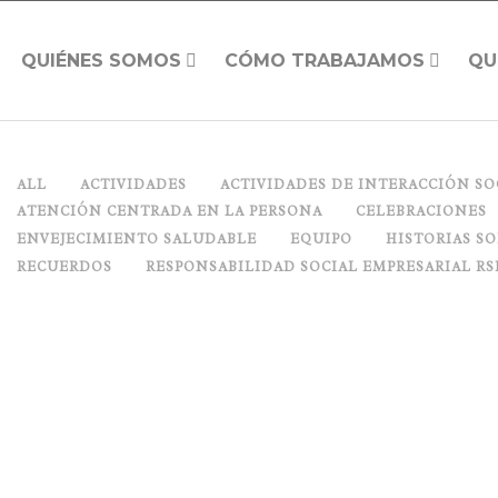
QUIÉNES SOMOS
CÓMO TRABAJAMOS
QU
ALL
ACTIVIDADES
ACTIVIDADES DE INTERACCIÓN SO
ATENCIÓN CENTRADA EN LA PERSONA
CELEBRACIONES
ENVEJECIMIENTO SALUDABLE
EQUIPO
HISTORIAS S
RECUERDOS
RESPONSABILIDAD SOCIAL EMPRESARIAL RS
MÚSICA Y VEJEZ EN LA GRAN PANTALLA
Posted on
noviembre 29, 2013
in
Terapias no
farmacológicas
0 Comments
0
Share
La música saca lo mejor de nosotros y además nos remueve por den
fuerte y tan mágica que es capaz de cambiar nuestro estado de án