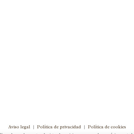
po
,
Hoy hablamos con
,
omments
0
ecer más de 10 años, comenzó
algunas horas a la semana y
os los días. A través de sus
Aviso legal
|
Política de privacidad
|
Política de cookies