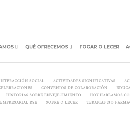
AMOS
QUÉ OFRECEMOS
FOGAR O LECER
A
INTERACCIÓN SOCIAL
ACTIVIDADES SIGNIFICATIVAS
AC
CELEBRACIONES
CONVENIOS DE COLABORACIÓN
EDUCA
HISTORIAS SOBRE ENVEJECIMIENTO
HOY HABLAMOS C
 EMPRESARIAL RSE
SOBRE O LECER
TERAPIAS NO FARMA
, NUESTRO