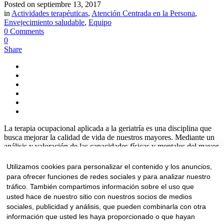
Posted on
septiembre 13, 2017
in
Actividades terapéuticas
,
Atención Centrada en la Persona
,
Envejecimiento saludable
,
Equipo
0 Comments
0
Share
La terapia ocupacional aplicada a la geriatría es una disciplina que
busca mejorar la calidad de vida de nuestros mayores. Mediante un
análisis y valoración de las capacidades físicas y mentales del mayor,
así como de su nivel de relación con el entorno, el terapeuta
ocupacional...
Utilizamos cookies para personalizar el contenido y los anuncios,
para ofrecer funciones de redes sociales y para analizar nuestro
Read More
tráfico. También compartimos información sobre el uso que
Aviso legal
|
Política de privacidad
|
Política de cookies
usted hace de nuestro sitio con nuestros socios de medios
sociales, publicidad y análisis, que pueden combinarla con otra
Financiado por la Unión Europea – NextGenerationUE. Sin embargo, los
puntos de vista y las opiniones expresadas son únicamente los del autor o
información que usted les haya proporcionado o que hayan
autores y no reflejan necesariamente los de la Unión Europea o Comisión