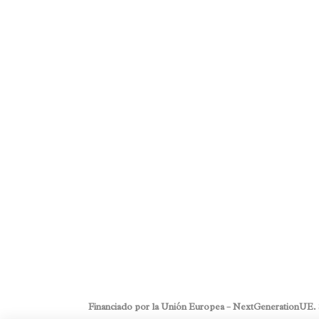
Posted on
noviembre 9, 2017
in
Ac
de interacción social
,
Actividades te
Comments
0
Share
El juego forma parte de nuestras vidas. Ha ido 
años así como nuestra forma de jugar también 
ido creciendo pero a pesar del paso del tiempo, 
suelen ser muy bien...
Read More
Financiado por la Unión Europea – NextGenerationUE. Sin