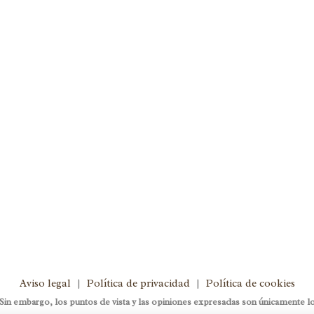
tividades
,
Actividades
rapéuticas
0
evolucionando a lo largo de los
ha ido cambiando según hemos
los juegos tradicionales siempre
Aviso legal
|
Política de privacidad
|
Política de cookies
 embargo, los puntos de vista y las opiniones expresadas son únicamente los