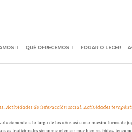
AMOS
QUÉ OFRECEMOS
FOGAR O LECER
A
es
,
Actividades de interacción social
,
Actividades terapéut
 evolucionando a lo largo de los años así como nuestra forma de 
 juegos tradicionales siempre suelen ser muy bien recibidos, tenga