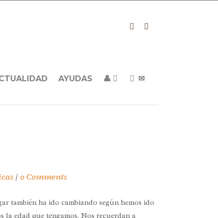
CTUALIDAD
AYUDAS
👤
✉
icas
0 Comments
jugar también ha ido cambiando según hemos ido
mos la edad que tengamos. Nos recuerdan a