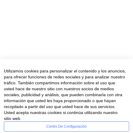
Mundial de Toma de Conciencia del Abuso
y Maltrato en la Vejez, muy necesario para
poner sobre la mesa un problema que es
necesario visibilizar. Según la organización
mundial de la Salud en el año 2015 había...
Read More
Utilizamos cookies para personalizar el contenido y los anuncios,
para ofrecer funciones de redes sociales y para analizar nuestro
tráfico. También compartimos información sobre el uso que
usted hace de nuestro sitio con nuestros socios de medios
sociales, publicidad y análisis, que pueden combinarla con otra
información que usted les haya proporcionado o que hayan
recopilado a partir del uso que usted hace de sus servicios.
Aviso legal
|
Política de privacidad
|
Política de cookies
Usted acepta nuestras cookies si continúa utilizando nuestro
Financiado por la Unión Europea – NextGenerationUE. Sin
sitio web.
embargo, los puntos de vista y las opiniones expresadas son
Centro De Configuración