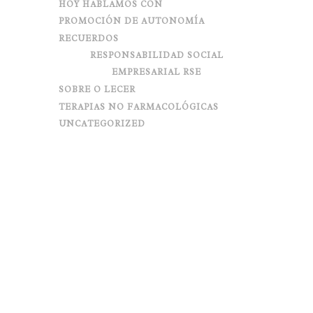
HOY HABLAMOS CON
PROMOCIÓN DE AUTONOMÍA
RECUERDOS
RESPONSABILIDAD SOCIAL
EMPRESARIAL RSE
SOBRE O LECER
TERAPIAS NO FARMACOLÓGICAS
UNCATEGORIZED
DIGAMOS NO AL
MALTRATO Y AL ABUSO EN
LA VEJEZ
Posted on
junio 25, 2018
in
Responsabilidad Social
Empresarial RSE
0
Comments
0
Share
El pasado 15 de junio se celebró el Día